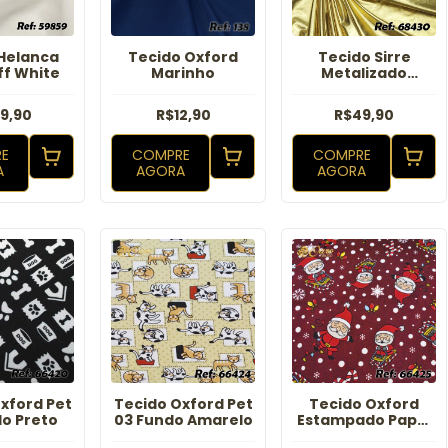
Helanca
Tecido Oxford
Tecido Sirre
ff White
Marinho
Metalizado
Dourado
9,90
R$12,90
R$49,90
E
COMPRE
COMPRE
A
AGORA
AGORA
xford Pet
Tecido Oxford Pet
Tecido Oxford
do Preto
03 Fundo Amarelo
Estampado Papai
Noel Bolinhas