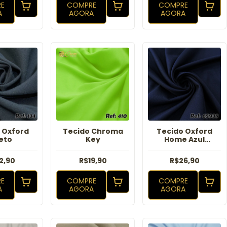
E
COMPRE
COMPRE
A
AGORA
AGORA
 Oxford
Tecido Chroma
Tecido Oxford
eto
Key
Home Azul
Marinho
2,90
R$19,90
R$26,90
E
COMPRE
COMPRE
A
AGORA
AGORA