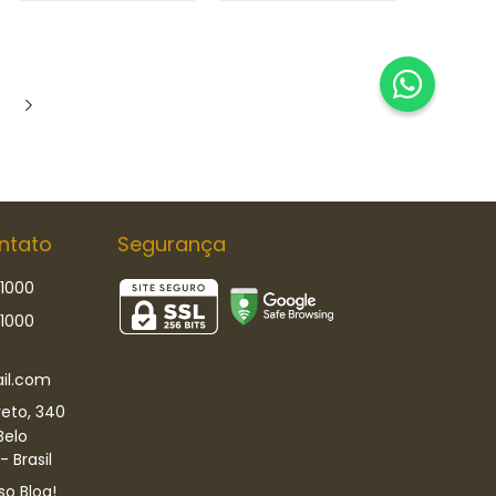
ntato
Segurança
-1000
-1000
il.com
eto, 340
Belo
 Brasil
so Blog!