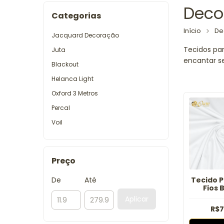
Deco
Categorias
Início
De
Jacquard Decoração
Tecidos par
Juta
encantar se
Blackout
Helanca Light
Oxford 3 Metros
Percal
Voil
Preço
De
Até
Tecido P
Fios 
Aplicar
R$7