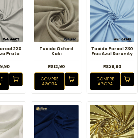
ercal 230
Tecido Oxford
Tecido Percal 230
nza Prata
Kaki
Fios Azul Serenity
9,90
R$12,90
R$39,90
E
COMPRE
COMPRE
A
AGORA
AGORA