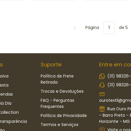
Página
de 5
s
Suporte
Entre em co
oiva
Política de Frete
(31) 98326
Retirada
(31) 98326
esta
Trocas e Devoluções
Rendas
ourotextil@gma
FAQ - Perguntas
ia Dia
Frequentes
Rua Ouro Pr
ollection
- Barro Preto - 
Política de Privacidade
Horizonte - MG -
Transparência
Termos e Serviços
Visite o nos
ão