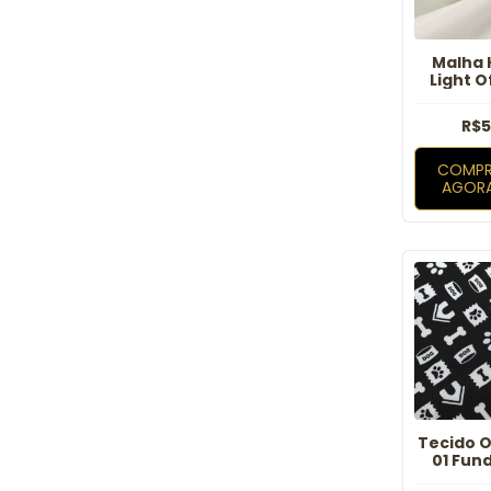
Malha 
Light O
R$5
COMPR
AGOR
Tecido O
01 Fun