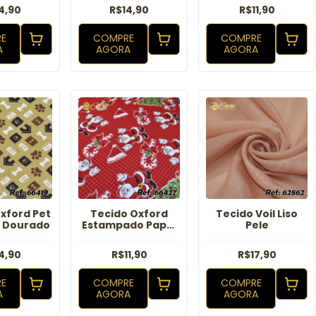
Vermelho
4,90
R$14,90
R$11,90
E
COMPRE
COMPRE
A
AGORA
AGORA
xford Pet
Tecido Oxford
Tecido Voil Liso
o Dourado
Estampado Papai
Pele
Noel Vermelho
4,90
R$11,90
R$17,90
E
COMPRE
COMPRE
A
AGORA
AGORA