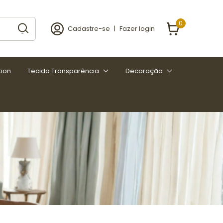
0
Cadastre-se
|
Fazer login
tion
Tecido Transparência
Decoração