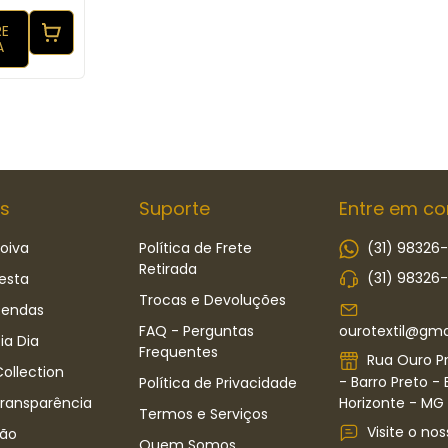
E
A
s
Suporte
Entre em co
oiva
Política de Frete
(31) 98326
Retirada
(31) 98326
esta
Trocas e Devoluções
Rendas
ourotextil@gma
FAQ - Perguntas
ia Dia
Frequentes
Rua Ouro Pr
ollection
- Barro Preto - 
Política de Privacidade
Horizonte - MG -
Transparência
Termos e Serviços
Visite o nos
ão
Quem Somos