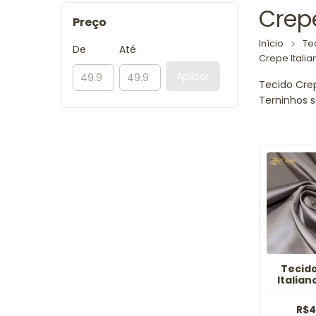
Crepe
Preço
Início
Te
De
Até
Crepe Italia
Aplicar
Tecido Crep
Terninhos s
Tecid
Italian
K
R$4