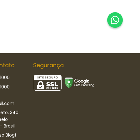
ntato
Segurança
-1000
-1000
il.com
eto, 340
Belo
 Brasil
so Blog!