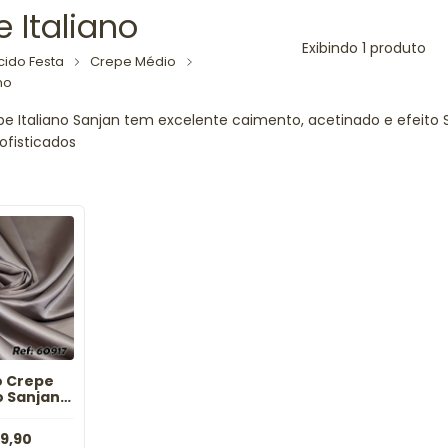
 Italiano
Exibindo 1 produto
cido Festa
Crepe Médio
no
e Italiano Sanjan tem excelente caimento, acetinado e efeito S
ofisticados
o Crepe
o Sanjan
aki
9,90