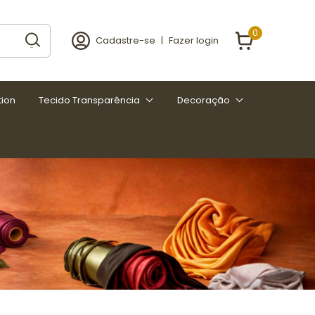
0
Cadastre-se
|
Fazer login
tion
Tecido Transparência
Decoração