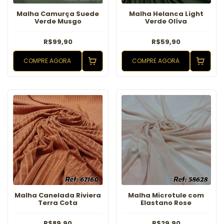
Malha Camurça Suede
Malha Helanca Light
Verde Musgo
Verde Olíva
R$99,90
R$59,90
COMPRE AGORA
COMPRE AGORA
Malha Canelada Riviera
Malha Microtule com
Terra Cota
Elastano Rose
R$89,90
R$29,90