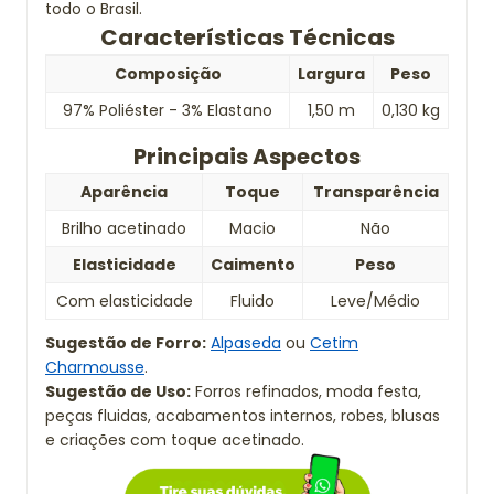
todo o Brasil.
Características Técnicas
Composição
Largura
Peso
97% Poliéster - 3% Elastano
1,50 m
0,130 kg
Principais Aspectos
Aparência
Toque
Transparência
Brilho acetinado
Macio
Não
Elasticidade
Caimento
Peso
Com elasticidade
Fluido
Leve/Médio
Sugestão de Forro:
Alpaseda
ou
Cetim
Charmousse
.
Sugestão de Uso:
Forros refinados, moda festa,
peças fluidas, acabamentos internos, robes, blusas
e criações com toque acetinado.