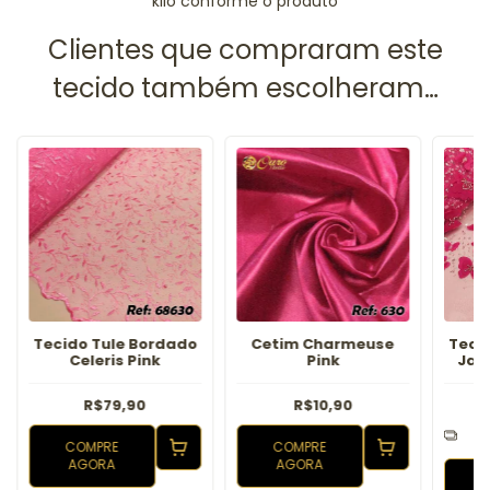
kilo conforme o produto
Tecido Tule Bordado
Cetim Charmeuse
Teci
Celeris Pink
Pink
Jar
R$79,90
R$10,90
4
COMPRE
COMPRE
AGORA
AGORA