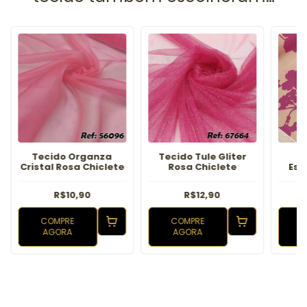
Tecido Organza
Tecido Tule Gliter
T
Cristal Rosa Chiclete
Rosa Chiclete
Est
R$10,90
R$12,90
COMPRE
COMPRE
AGORA
AGORA