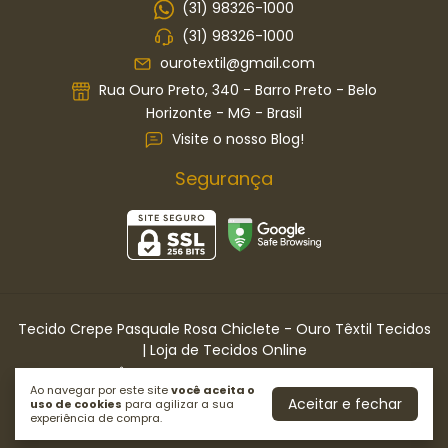
(31) 98326-1000
(31) 98326-1000
ourotextil@gmail.com
Rua Ouro Preto, 340 - Barro Preto - Belo
Horizonte - MG - Brasil
Visite o nosso Blog!
Segurança
Tecido Crepe Pasquale Rosa Chiclete
- Ouro Têxtil Tecidos
| Loja de Tecidos Online
©2026. OURO TÊXTIL TECIDOS LTDA . Todos os direitos reservados.
Ao navegar por este site
você aceita o
Aceitar e fechar
uso de cookies
para agilizar a sua
experiência de compra.