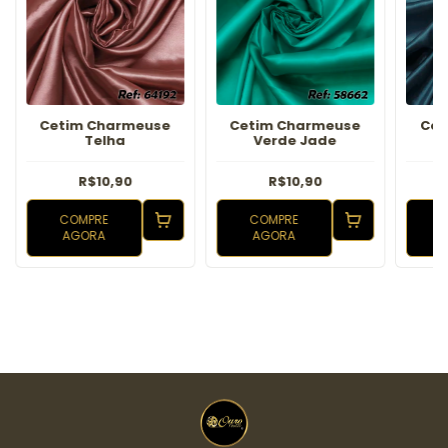
Cetim Charmeuse
Cetim Charmeuse
Cet
Telha
Verde Jade
R$10,90
R$10,90
COMPRE
COMPRE
AGORA
AGORA