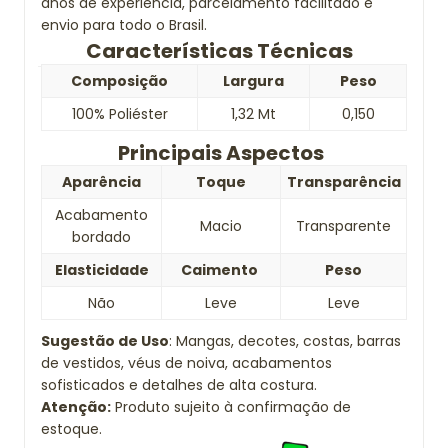
anos de experiência, parcelamento facilitado e
envio para todo o Brasil.
Características Técnicas
Composição
Largura
Peso
100% Poliéster
1,32 Mt
0,150
Principais Aspectos
Aparência
Toque
Transparência
Acabamento
Macio
Transparente
bordado
Elasticidade
Caimento
Peso
Não
Leve
Leve
Sugestão de Uso
: Mangas, decotes, costas, barras
de vestidos, véus de noiva, acabamentos
sofisticados e detalhes de alta costura.
Atenção:
Produto sujeito à confirmação de
estoque.