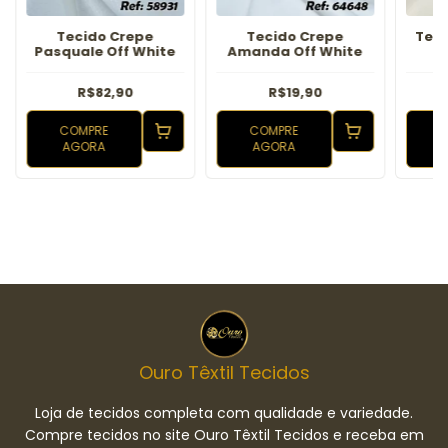
Tecido Crepe
Tecido Crepe
Teci
Pasquale Off White
Amanda Off White
R$82,90
R$19,90
COMPRE
COMPRE
AGORA
AGORA
Ouro Têxtil Tecidos
Loja de tecidos completa com qualidade e variedade.
Compre tecidos no site Ouro Têxtil Tecidos e receba em