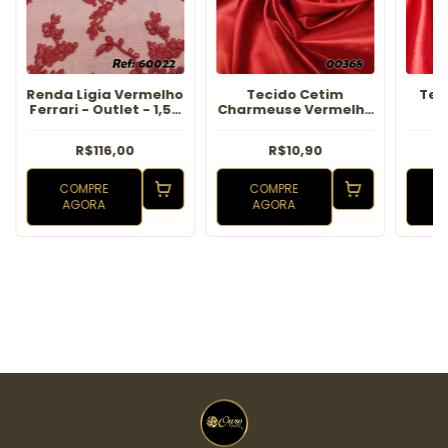
Renda Ligia Vermelho
Tecido Cetim
Tec
Ferrari - Outlet - 1,55
Charmeuse Vermelho
c
Metros
Ferrari
Ver
R$116,00
R$10,90
COMPRE
COMPRE
AGORA
AGORA