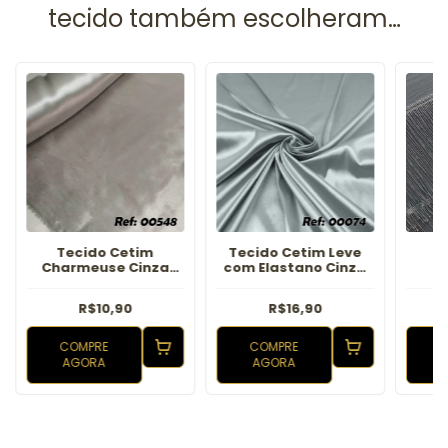
Tecido Cetim
Tecido Cetim Leve
T
Charmeuse Cinza
com Elastano Cinza
Prata
Prata
R$10,90
R$16,90
COMPRE
COMPRE
AGORA
AGORA