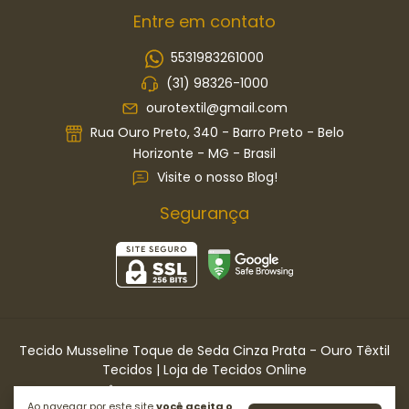
Entre em contato
5531983261000
(31) 98326-1000
ourotextil@gmail.com
Rua Ouro Preto, 340 - Barro Preto - Belo
Horizonte - MG - Brasil
Visite o nosso Blog!
Segurança
Tecido Musseline Toque de Seda Cinza Prata
- Ouro Têxtil
Tecidos | Loja de Tecidos Online
©2026. OURO TÊXTIL TECIDOS LTDA . Todos os direitos reservados.
Ao navegar por este site
você aceita o