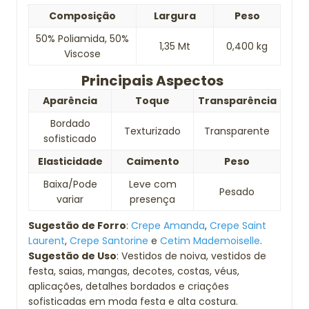
Composição
Largura
Peso
50% Poliamida, 50%
1,35 Mt
0,400 kg
Viscose
Principais Aspectos
Aparência
Toque
Transparência
Bordado
Texturizado
Transparente
sofisticado
Elasticidade
Caimento
Peso
Baixa/Pode
Leve com
Pesado
variar
presença
Sugestão de Forro
:
Crepe Amanda
,
Crepe Saint
Laurent
,
Crepe Santorine
e
Cetim Mademoiselle
.
Sugestão de Uso
: Vestidos de noiva, vestidos de
festa, saias, mangas, decotes, costas, véus,
aplicações, detalhes bordados e criações
sofisticadas em moda festa e alta costura.