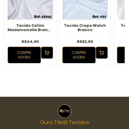
Tecido Cetim
Tecido Crepe Welch
Tec
Mademoiselle Branco
Branco
Tecido
R$44,90
R$82,90
COMPRE
COMPRE
AGORA
AGORA
Ouro Têxtil Tecidos