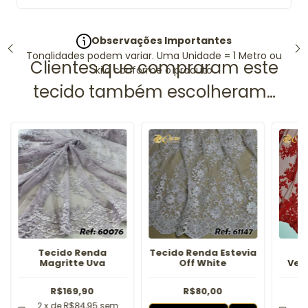
Observações Importantes
Tonalidades podem variar. Uma Unidade = 1 Metro ou
kilo conforme o produto
Tecido Renda
Tecido Renda Estevia
T
Magritte Uva
Off White
Ver
R$169,90
R$80,00
2
x de
R$84,95
sem
2