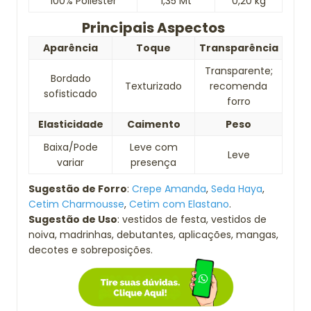
100% Poliéster
1,35 Mt
0,20 kg
Principais Aspectos
Aparência
Toque
Transparência
Transparente;
Bordado
Texturizado
recomenda
sofisticado
forro
Elasticidade
Caimento
Peso
Baixa/Pode
Leve com
Leve
variar
presença
Sugestão de Forro
:
Crepe Amanda
,
Seda Haya
,
Cetim Charmousse
,
Cetim com Elastano
.
Sugestão de Uso
: vestidos de festa, vestidos de
noiva, madrinhas, debutantes, aplicações, mangas,
decotes e sobreposições.