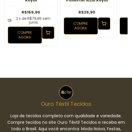
Royal
Poliéster Azul Royal
R$159,90
R$29,90
2
x de
R$79,95
sem
juros
COMPRE
AGORA
COMPRE
AGORA
Ouro Têxtil Tecidos
Loja de tecidos completa com qualidade e variedade.
Compre tecidos no site Ouro Têxtil Tecidos e receba em
todo o Brasil. Aqui você encontra: Moda Noiva, Festas,