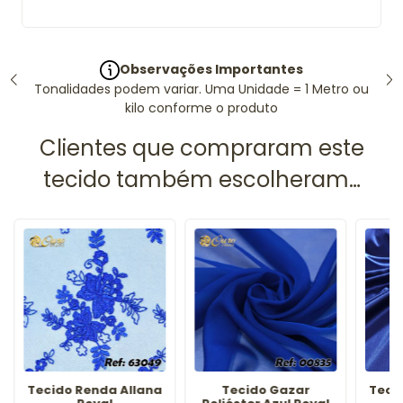
Observações Importantes
Tonalidades podem variar. Uma Unidade = 1 Metro ou
kilo conforme o produto
Tecido Renda Allana
Tecido Gazar
Teci