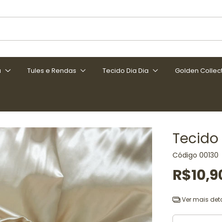
a
Tules e Rendas
Tecido Dia Dia
Golden Collec
Tecido
Código
00130
R$10,9
Ver mais det