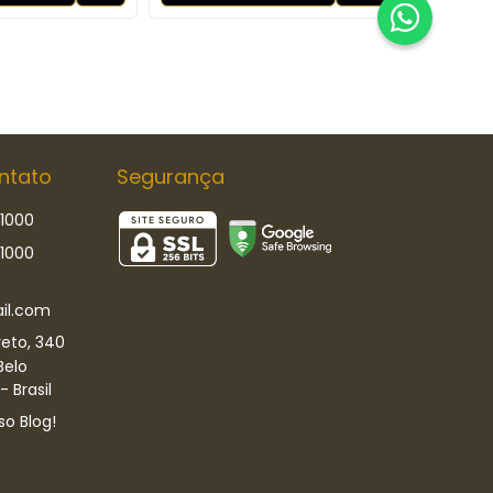
ntato
Segurança
-1000
-1000
il.com
eto, 340
Belo
 Brasil
so Blog!