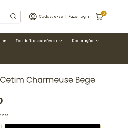
0
Cadastre-se
|
Fazer login
tion
Tecido Transparência
Decoração
 Cetim Charmeuse Bege
0
alhes