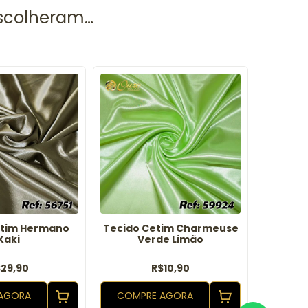
etim Hermano
Tecido Cetim Charmeuse
Tecido
Kaki
Verde Limão
29,90
R$10,90
AGORA
COMPRE AGORA
COMP