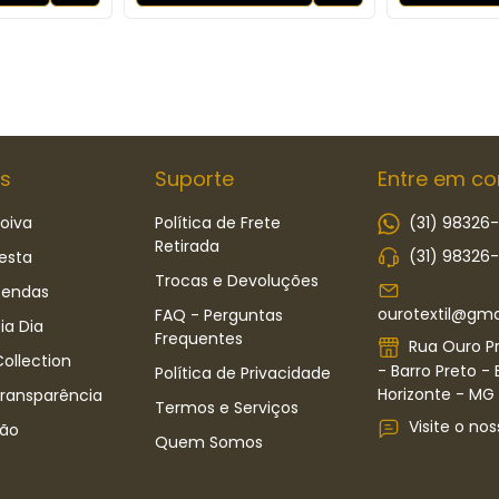
s
Suporte
Entre em co
oiva
Política de Frete
(31) 98326
Retirada
(31) 98326
esta
Trocas e Devoluções
Rendas
ourotextil@gma
FAQ - Perguntas
ia Dia
Frequentes
Rua Ouro Pr
ollection
- Barro Preto - 
Política de Privacidade
Horizonte - MG -
Transparência
Termos e Serviços
Visite o nos
ão
Quem Somos