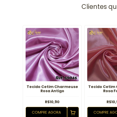
armeuse
Tecido Cetim Charmeuse
Tecido Cetim
Rosa Antigo
Rosa F
R$10,90
R$10,
COMPRE AGORA
COMPRE AG