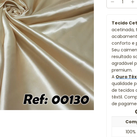
Tecido Ce
acetinada, 
acabamento
conforto e 
Seu caimen
resultado s
agradável 
premium.
A
Ouro Têx
qualidade p
de tecidos 
têxtil. Com
de pagament
Com
100% 