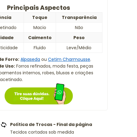
Principais Aspectos
ência
Toque
Transparência
cetinado
Macio
Não
cidade
Caimento
Peso
ticidade
Fluido
Leve/Médio
e Forro:
Alpaseda
ou
Cetim Charmousse
.
e Uso:
Forros refinados, moda festa, peças
abamentos internos, robes, blusas e criações
acetinado.
Política de Trocas - Final da página
Tecidos cortados sob medida