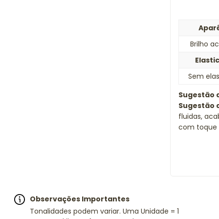
Apar
Brilho a
Elasti
Sem elas
Sugestão d
Sugestão d
fluidas, ac
com toque 
Observações Importantes
Tonalidades podem variar. Uma Unidade = 1