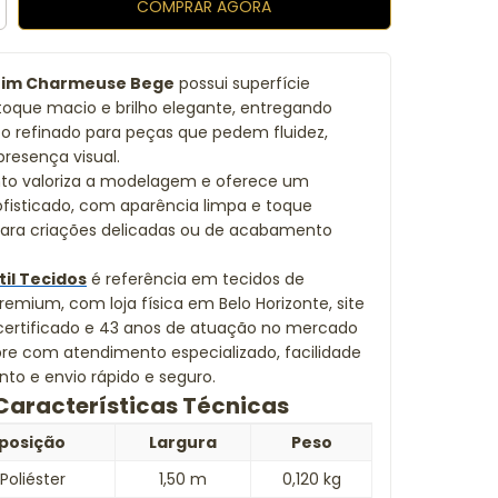
tim Charmeuse Bege
possui superfície
toque macio e brilho elegante, entregando
 refinado para peças que pedem fluidez,
presença visual.
to valoriza a modelagem e oferece um
ofisticado, com aparência limpa e toque
para criações delicadas ou de acabamento
til Tecidos
é referência em tecidos de
remium, com loja física em Belo Horizonte, site
certificado e 43 anos de atuação no mercado
pre com atendimento especializado, facilidade
o e envio rápido e seguro.
Características Técnicas
posição
Largura
Peso
Poliéster
1,50 m
0,120 kg