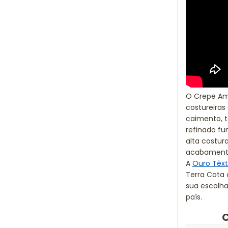
O Crepe Ama
costureira
caimento, t
refinado f
alta costu
acabamento
A
Ouro Têxt
Terra Cota 
sua escolha
país.
C