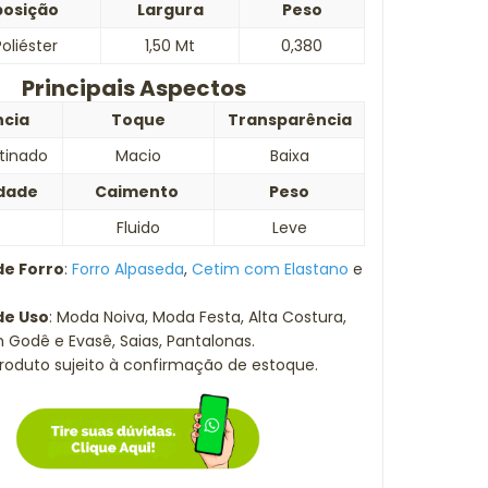
osição
Largura
Peso
oliéster
1,50 Mt
0,380
Principais Aspectos
ncia
Toque
Transparência
etinado
Macio
Baixa
idade
Caimento
Peso
o
Fluido
Leve
de Forro
:
Forro Alpaseda
,
Cetim com Elastano
e
de Uso
: Moda Noiva, Moda Festa, Alta Costura,
 Godê e Evasê, Saias, Pantalonas.
roduto sujeito à confirmação de estoque.