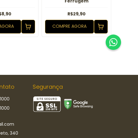
Ferrugem
$8,90
R$29,90
AGORA
COMPRE AGORA
ntato
Segurança
-1000
-1000
il.com
eto, 340