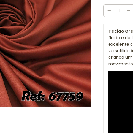
Tecido Cr
fluido e de
excelente c
versatilida
criando um 
movimento