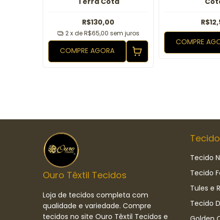
Terra Cota
Cot
R$130,00
R$12,
2
x de
R$65,00
sem juros
COMPRE AG
COMPRE AGORA
Tecido
Tecido N
Tecido F
Ouro Têxtil Tecidos
Tules e 
Loja de tecidos completa com
Tecido D
qualidade e variedade. Compre
tecidos no site Ouro Têxtil Tecidos e
Golden C