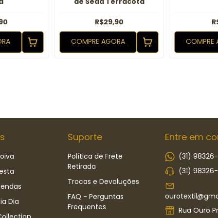
a
de Seda Terracota
90
R$29,90
R
ORA
COMPRE AGORA
COMPRE 
s
Suporte
Entre em co
oiva
Política de Frete
(31) 98326
Retirada
(31) 98326
esta
Trocas e Devoluções
Rendas
ourotextil@gma
FAQ - Perguntas
ia Dia
Frequentes
Rua Ouro Pr
ollection