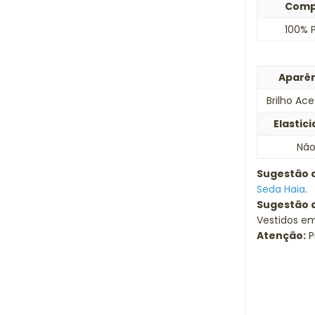
Comp
100% P
Aparê
Brilho Ac
Elastic
Nã
Sugestão 
Seda Haia
.
Sugestão 
Vestidos em
Atenção:
P