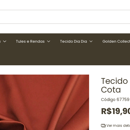
a
Tules e Rendas
Tecido Dia Dia
Golden Collec
Tecido
Cota
Código
67759
R$19,9
Ver mais det