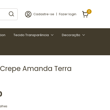
0
Cadastre-se
|
Fazer login
tion
Tecido Transparência
Decoração
 Crepe Amanda Terra
0
alhes