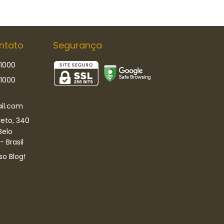
ntato
Segurança
-1000
-1000
il.com
eto, 340
Belo
 Brasil
so Blog!