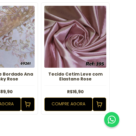
e Bordado Ana
Tecido Cetim Leve com
Tecid
ky Rose
Elastano Rose
89,90
R$16,90
AGORA
COMPRE AGORA
COMP