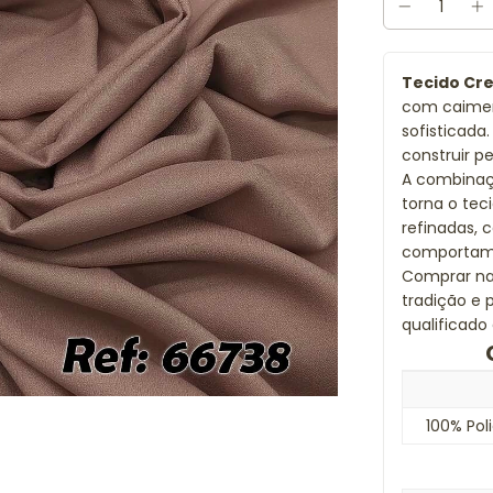
Tecido Cre
com caimen
sofisticada
construir 
A combinaçã
torna o tec
refinadas,
comportame
Comprar n
tradição e
qualificado 
100% Pol