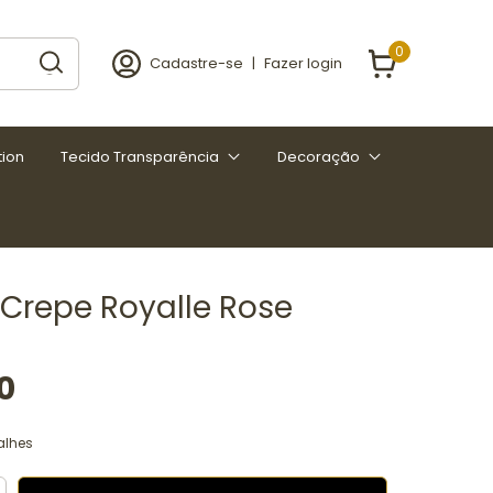
0
Cadastre-se
|
Fazer login
tion
Tecido Transparência
Decoração
 Crepe Royalle Rose
0
alhes