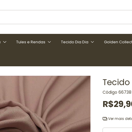
a
Tules e Rendas
Tecido Dia Dia
Golden Collec
Tecido
Código
66738
R$29,9
Ver mais det