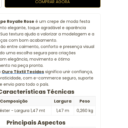
pe Royalle Rose
é um crepe de moda festa
to elegante, toque agradável e aparência
. Sua textura ajuda a valorizar a modelagem e a
peças com bom acabamento.
o entre caimento, conforto e presença visual
ido uma escolha segura para criações
 com elegância, movimento e ótimo
nto na peça pronta.
a
Ouro Têxtil Tecidos
significa unir confiança,
 praticidade, com e-commerce seguro, suporte
e envio para todo o país.
Características Técnicas
Composição
Largura
Peso
iéster - Largura 1,47 mt
1,47 m
0,260 kg
Principais Aspectos