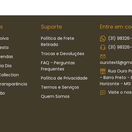
s
Suporte
Entre em co
oiva
Política de Frete
(31) 98326
Retirada
(31) 98326
esta
Trocas e Devoluções
Rendas
ourotextil@gma
FAQ - Perguntas
ia Dia
Frequentes
Rua Ouro Pr
ollection
- Barro Preto - 
Política de Privacidade
Horizonte - MG -
Transparência
Termos e Serviços
Visite o nos
ão
Quem Somos