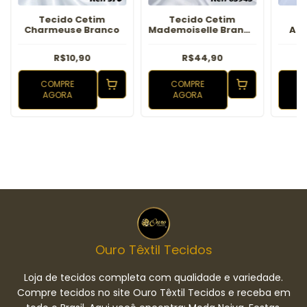
Tecido Cetim
Tecido Cetim
T
Charmeuse Branco
Mademoiselle Branco
Alp
Tecido
R$10,90
R$44,90
COMPRE
COMPRE
AGORA
AGORA
Ouro Têxtil Tecidos
Loja de tecidos completa com qualidade e variedade.
Compre tecidos no site Ouro Têxtil Tecidos e receba em