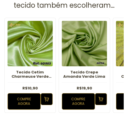
Tecido Cetim
Tecido Crepe
T
Charmeuse Verde
Amanda Verde Lima
Ch
Lima
R$10,90
R$19,90
COMPRE
COMPRE
AGORA
AGORA