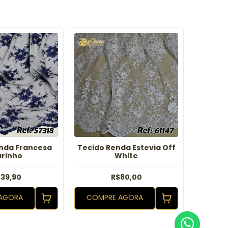
nda Francesa
Tecido Renda Estevia Off
Tecido
rinho
White
Mac
39,90
R$80,00
2
x d
AGORA
COMPRE AGORA
COMP