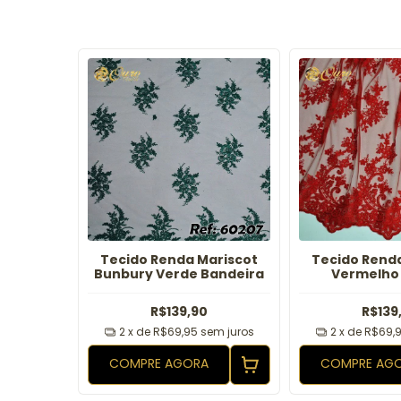
ermont
Tecido Renda Mariscot
Tecido Rend
Bunbury Verde Bandeira
Vermelho 
R$139,90
R$139
em juros
2
x de
R$69,95
sem juros
2
x de
R$69,
COMPRE AGORA
COMPRE AG