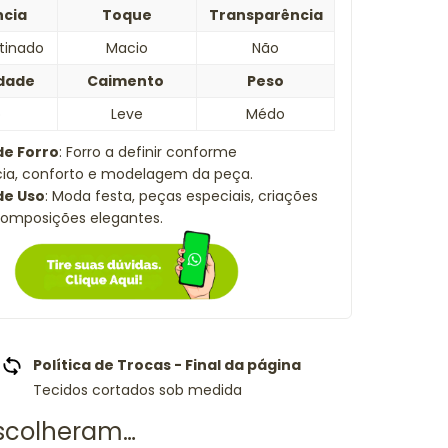
ncia
Toque
Transparência
etinado
Macio
Não
idade
Caimento
Peso
o
Leve
Médo
de Forro
: Forro a definir conforme
cia, conforto e modelagem da peça.
de Uso
: Moda festa, peças especiais, criações
composições elegantes.
Política de Trocas - Final da página
Tecidos cortados sob medida