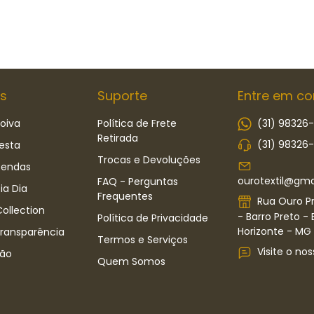
s
Suporte
Entre em co
oiva
Política de Frete
(31) 98326
Retirada
(31) 98326
esta
Trocas e Devoluções
Rendas
ourotextil@gma
FAQ - Perguntas
ia Dia
Frequentes
Rua Ouro Pr
ollection
- Barro Preto - 
Política de Privacidade
Horizonte - MG -
Transparência
Termos e Serviços
Visite o nos
ão
Quem Somos