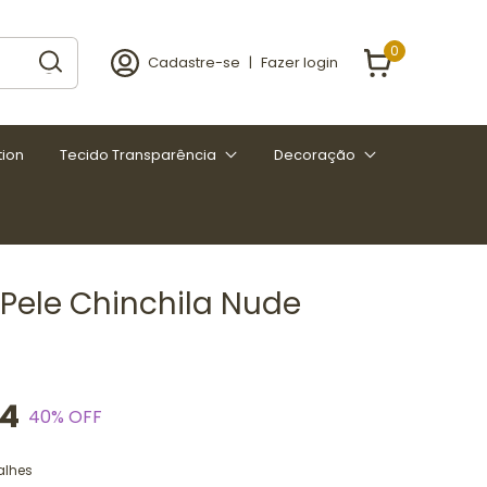
0
Cadastre-se
|
Fazer login
tion
Tecido Transparência
Decoração
 Pele Chinchila Nude
94
40
% OFF
alhes