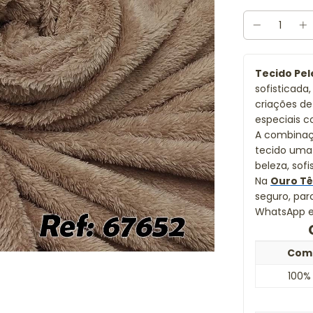
Tecido Pel
sofisticad
criações de
especiais 
A combinaçã
tecido uma 
beleza, sof
Na
Ouro Tê
seguro, par
WhatsApp e 
Com
100% 