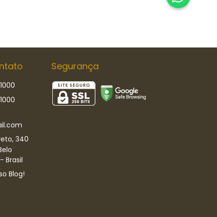
ntato
Segurança
-1000
-1000
il.com
eto, 340
Belo
 Brasil
so Blog!