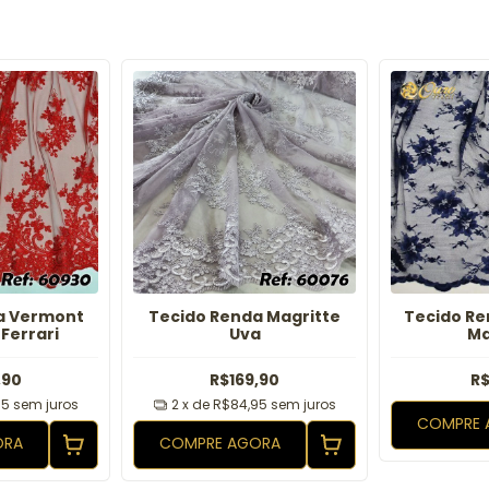
a Vermont
Tecido Renda Magritte
Tecido Re
Ferrari
Uva
Ma
,90
R$169,90
R$
95
sem juros
2
x de
R$84,95
sem juros
COMPRE 
ORA
COMPRE AGORA