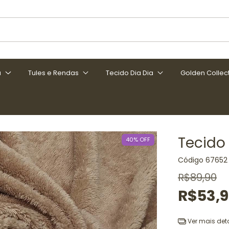
a
Tules e Rendas
Tecido Dia Dia
Golden Collec
Tecido
40
%
OFF
Código
67652
R$89,90
R$53,
Ver mais det