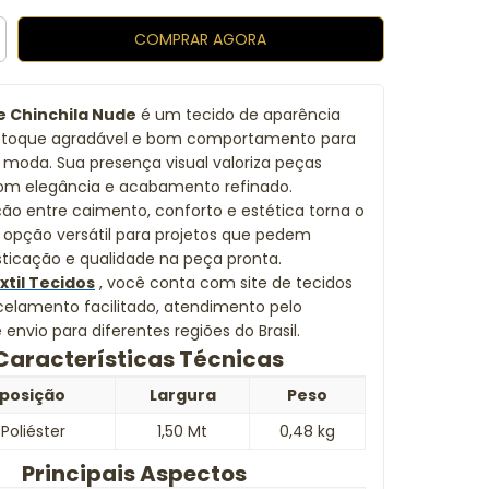
e Chinchila Nude
é um tecido de aparência
a, toque agradável e bom comportamento para
 moda. Sua presença visual valoriza peças
com elegância e acabamento refinado.
o entre caimento, conforto e estética torna o
opção versátil para projetos que pedem
isticação e qualidade na peça pronta.
xtil Tecidos
, você conta com site de tecidos
celamento facilitado, atendimento pelo
envio para diferentes regiões do Brasil.
Características Técnicas
posição
Largura
Peso
Poliéster
1,50 Mt
0,48 kg
Principais Aspectos