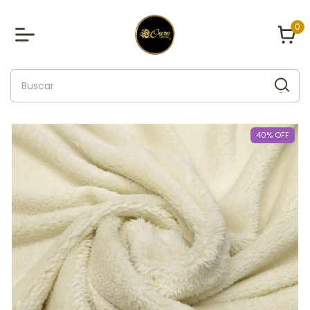
0
40
%
OFF