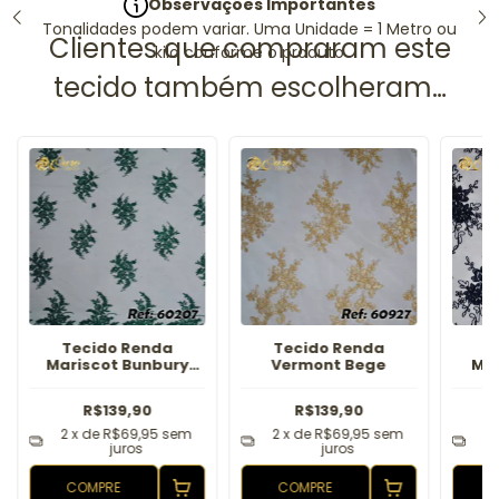
Observações Importantes
Tonalidades podem variar. Uma Unidade = 1 Metro ou
kilo conforme o produto
Tecido Renda
Tecido Renda
T
Mariscot Bunbury
Vermont Bege
Ma
Verde Bandeira
R$139,90
R$139,90
2
x de
R$69,95
sem
2
x de
R$69,95
sem
2
juros
juros
COMPRE
COMPRE