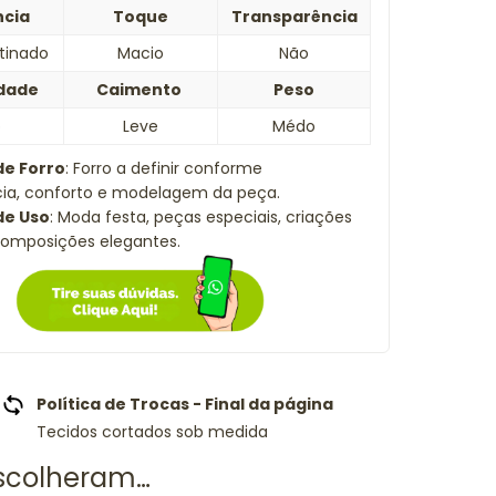
ncia
Toque
Transparência
etinado
Macio
Não
idade
Caimento
Peso
o
Leve
Médo
de Forro
: Forro a definir conforme
cia, conforto e modelagem da peça.
de Uso
: Moda festa, peças especiais, criações
composições elegantes.
Política de Trocas - Final da página
Tecidos cortados sob medida