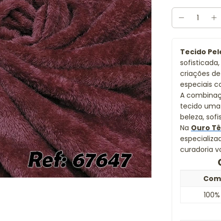
Tecido Pel
sofisticad
criações de
especiais 
A combinaçã
tecido uma 
beleza, sof
Na
Ouro Tê
especializa
curadoria v
Com
100% 