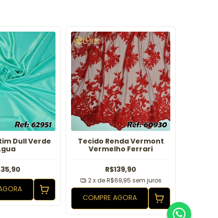
im Dull Verde
Tecido Renda Vermont
Tec
Água
Vermelho Ferrari
35,90
R$139,90
2
x de
R$69,95
sem juros
AGORA
COMP
COMPRE AGORA