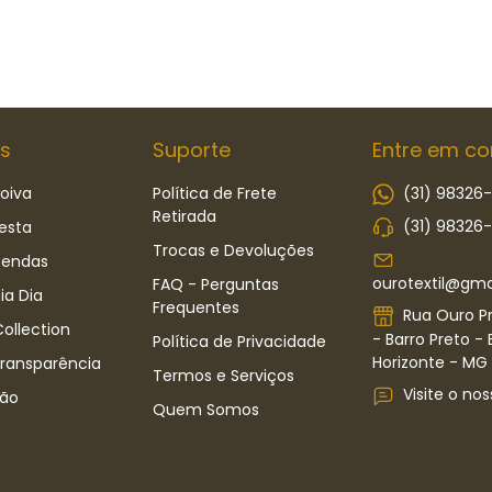
s
Suporte
Entre em co
oiva
Política de Frete
(31) 98326
Retirada
(31) 98326
esta
Trocas e Devoluções
Rendas
ourotextil@gma
FAQ - Perguntas
ia Dia
Frequentes
Rua Ouro Pr
ollection
- Barro Preto - 
Política de Privacidade
Horizonte - MG -
Transparência
Termos e Serviços
Visite o nos
ão
Quem Somos