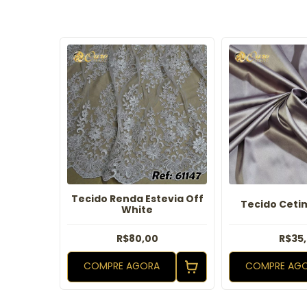
ariscot
Tecido Renda Estevia Off
Tecido Cetim
andeira
White
R$80,00
R$35
em juros
COMPRE AGORA
COMPRE AG