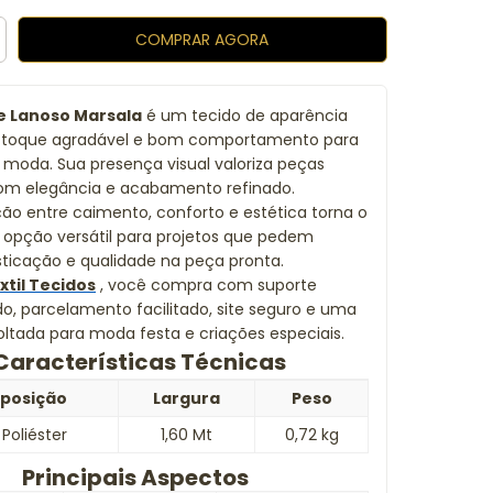
e Lanoso Marsala
é um tecido de aparência
a, toque agradável e bom comportamento para
 moda. Sua presença visual valoriza peças
com elegância e acabamento refinado.
o entre caimento, conforto e estética torna o
opção versátil para projetos que pedem
isticação e qualidade na peça pronta.
xtil Tecidos
, você compra com suporte
do, parcelamento facilitado, site seguro e uma
oltada para moda festa e criações especiais.
Características Técnicas
posição
Largura
Peso
Poliéster
1,60 Mt
0,72 kg
Principais Aspectos