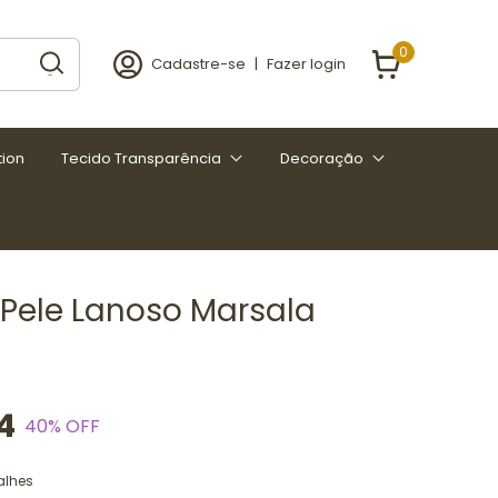
0
Cadastre-se
|
Fazer login
tion
Tecido Transparência
Decoração
 Pele Lanoso Marsala
4
40
% OFF
alhes