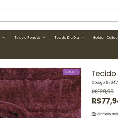
a
Tules e Rendas
Tecido Dia Dia
Golden Collec
Tecido
40
%
OFF
Código
67647
R$129,90
R$77,9
Ver mais det