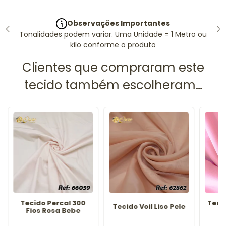
Observações Importantes
Tonalidades podem variar. Uma Unidade = 1 Metro ou
kilo conforme o produto
Tecido Percal 300
Teci
Tecido Voil Liso Pele
Fios Rosa Bebe