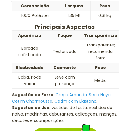
Composição
Largura
Peso
100% Poliéster
1,35 Mt
0,31 kg
Principais Aspectos
Aparência
Toque
Transparência
Transparente;
Bordado
Texturizado
recomenda
sofisticado
forro
Elasticidade
Caimento
Peso
Baixa/Pode
Leve com
Médio
variar
presença
Sugestão de Forro
:
Crepe Amanda
,
Seda Haya
,
Cetim Charmousse
,
Cetim com Elastano
.
Sugestão de Uso
: vestidos de festa, vestidos de
noiva, madrinhas, debutantes, aplicações, mangas,
decotes e sobreposições.