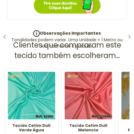
Observações Importantes
Tonalidades podem variar. Uma Unidade = 1 Metro ou
kilo conforme o produto
Tecido Cetim Dull
Tecido Cetim Dull
T
Verde Água
Melancia
Ma