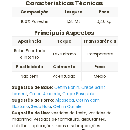
Características Técnicas
Composição
Largura
Peso
100% Poliéster
1,35 Mt
0,40 kg
Principais Aspectos
Aparência
Toque
Transparência
Brilho Facetado
Texturizado
Transparente
e Intenso
Elasticidade
Caimento
Peso
Não tem
Acentuado
Médio
Sugestão de Base:
Cetim Bonin
,
Crepe Saint
Laurent
,
Crepe Amanda
,
Crepe Pasquale
.
Sugestão de Forro:
Alpaseda
,
Cetim com
Elastano
,
Seda Haia
,
Cetim Camile
.
Sugestão de Uso:
vestidos de festa, vestidos de
madrinha, vestidos de formatura, debutantes,
detalhes, aplicações, saias e sobreposições.