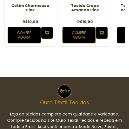
Cetim Charmeuse
Tecido Crepe
Tec
Pink
Amanda Pink
com
R$10,90
R$19,90
COMPRE
COMPRE
AGORA
AGORA
Ouro Têxtil Tecidos
Loja de tecidos completa com qualidade e variedade.
Compre tecidos no site Ouro Têxtil Tecidos e receba em
todo o Brasil. Aqui você encontra: Moda Noiva, Festas,