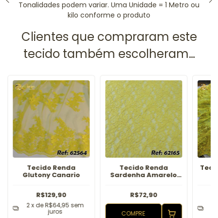
Tonalidades podem variar. Uma Unidade = 1 Metro ou
kilo conforme o produto
Tecido Renda
Tecido Renda
Teci
Glutony Canario
Sardenha Amarelo
Canario
R$129,90
R$72,90
2
x de
R$64,95
sem
3
juros
COMPRE