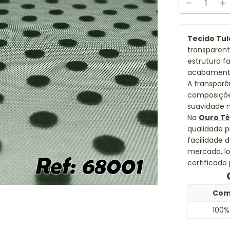
Tecido Tul
transparent
estrutura f
acabamento
A transparên
composiçõe
suavidade n
Na
Ouro Tê
qualidade 
facilidade 
mercado, lo
certificad
Com
100%