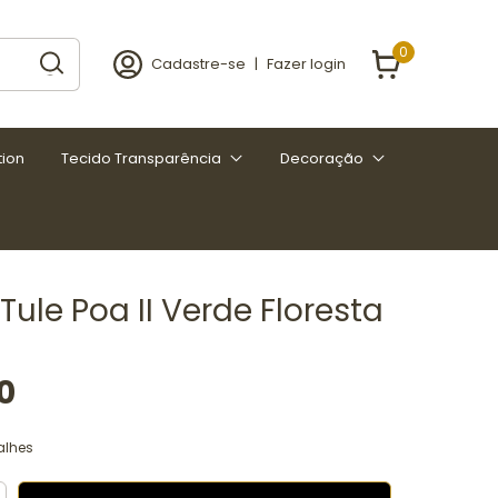
0
Cadastre-se
|
Fazer login
tion
Tecido Transparência
Decoração
Tule Poa II Verde Floresta
0
alhes