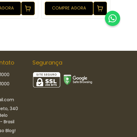
AGORA
COMPRE AGORA
COMP
ntato
Segurança
-1000
-1000
il.com
eto, 340
Belo
 Brasil
so Blog!