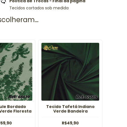
Política de Trocas - Final da página
Tecidos cortados sob medida
ule Bordado
Tecido Tafetá Indiano
Tecido
 Verde Floresta
Verde Bandeira
Ve
59,90
R$49,90