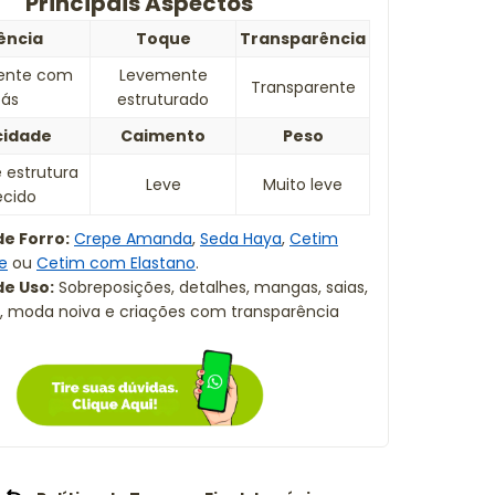
Principais Aspectos
ência
Toque
Transparência
ente com
Levemente
Transparente
ás
estruturado
cidade
Caimento
Peso
estrutura
Leve
Muito leve
ecido
e Forro:
Crepe Amanda
,
Seda Haya
,
Cetim
e
ou
Cetim com Elastano
.
e Uso:
Sobreposições, detalhes, mangas, saias,
, moda noiva e criações com transparência