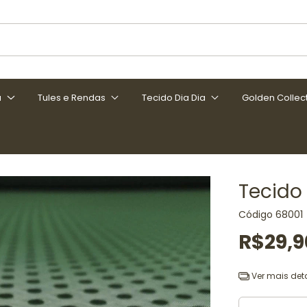
a
Tules e Rendas
Tecido Dia Dia
Golden Collec
Tecido 
Código
68001
R$29,9
Ver mais det