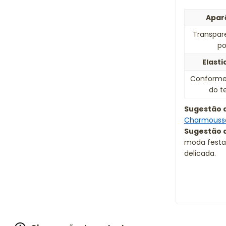
Apar
Transpar
po
Elasti
Conforme 
do t
Sugestão d
Charmouss
Sugestão d
moda festa
delicada.