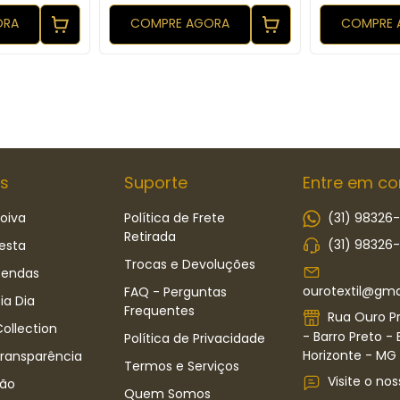
ORA
COMPRE AGORA
COMPRE 
s
Suporte
Entre em co
oiva
Política de Frete
(31) 98326
Retirada
(31) 98326
esta
Trocas e Devoluções
Rendas
ourotextil@gma
FAQ - Perguntas
ia Dia
Frequentes
Rua Ouro Pr
ollection
- Barro Preto - 
Política de Privacidade
Horizonte - MG -
Transparência
Termos e Serviços
Visite o nos
ão
Quem Somos