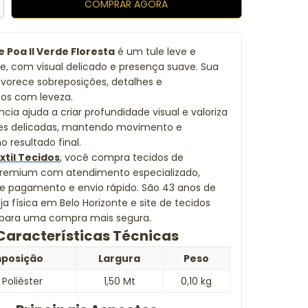
e Poa II Verde Floresta
é um tule leve e
e, com visual delicado e presença suave. Sua
avorece sobreposições, detalhes e
s com leveza.
cia ajuda a criar profundidade visual e valoriza
s delicadas, mantendo movimento e
o resultado final.
xtil Tecidos
, você compra tecidos de
premium com atendimento especializado,
de pagamento e envio rápido. São 43 anos de
ja física em Belo Horizonte e site de tecidos
o para uma compra mais segura.
Características Técnicas
posição
Largura
Peso
 Poliéster
1,50 Mt
0,10 kg