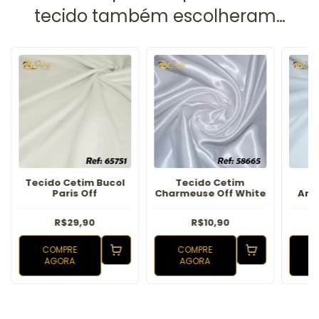
Tecido Cetim Bucol
Tecido Cetim
T
Paris Off
Charmeuse Off White
Ama
R$29,90
R$10,90
COMPRE
COMPRE
AGORA
AGORA