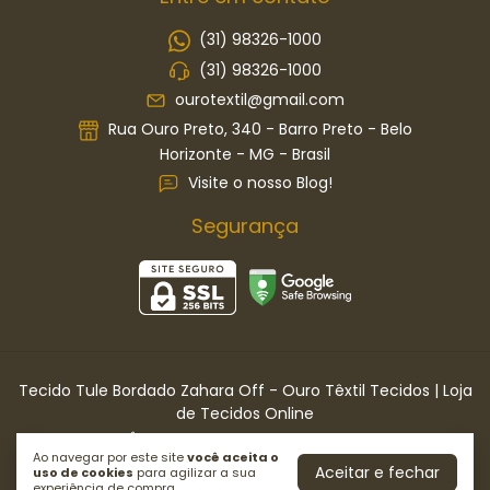
(31) 98326-1000
(31) 98326-1000
ourotextil@gmail.com
Rua Ouro Preto, 340 - Barro Preto - Belo
Horizonte - MG - Brasil
Visite o nosso Blog!
Segurança
Tecido Tule Bordado Zahara Off
- Ouro Têxtil Tecidos | Loja
de Tecidos Online
©2026. OURO TÊXTIL TECIDOS LTDA . Todos os direitos reservados.
Ao navegar por este site
você aceita o
Aceitar e fechar
uso de cookies
para agilizar a sua
experiência de compra.