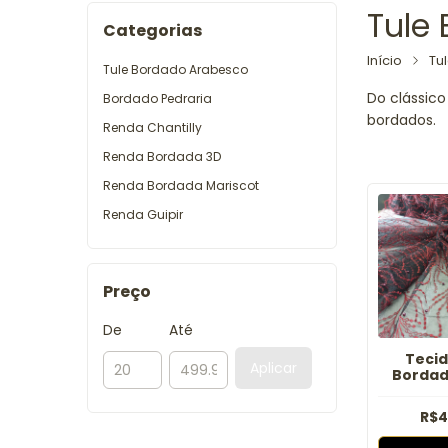
Tule
Categorias
Início
Tu
Tule Bordado Arabesco
Do clássico
Bordado Pedraria
bordados.
Renda Chantilly
Renda Bordada 3D
Renda Bordada Mariscot
Renda Guipir
Preço
De
Até
Tecid
Aplicar
Bordad
Preto e
R$4