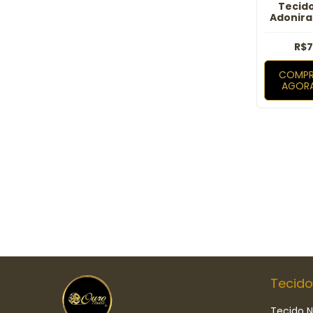
Tecid
Adonira
R$7
COMPR
AGOR
Tecido
Tecido N