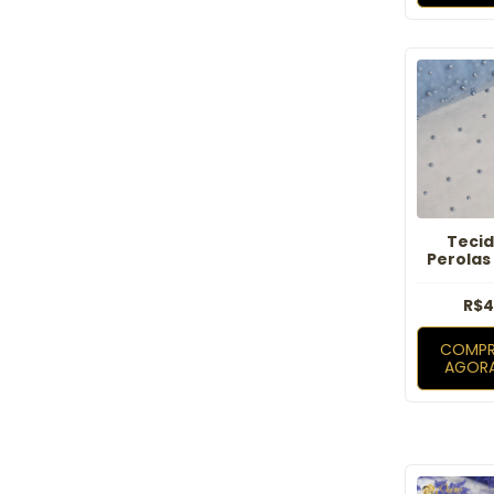
Tecid
Perolas 
B
R$4
COMPR
AGOR