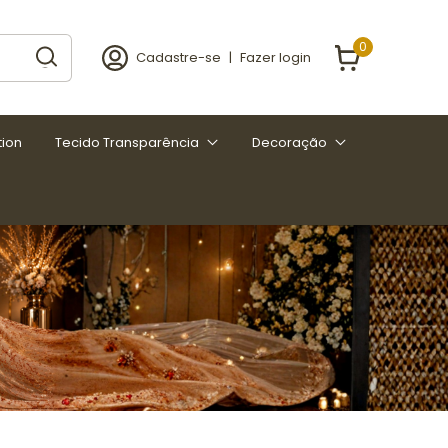
0
Cadastre-se
|
Fazer login
tion
Tecido Transparência
Decoração