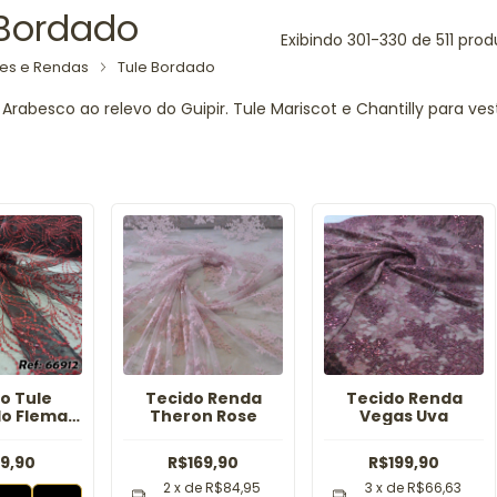
 Bordado
Exibindo 301-330 de 511 prod
les e Rendas
Tule Bordado
 Arabesco ao relevo do Guipir. Tule Mariscot e Chantilly para ves
o Tule
Tecido Renda
Tecido Renda
o Flema
Theron Rose
Vegas Uva
 Vermelho
9,90
R$169,90
R$199,90
2
x de
R$84,95
3
x de
R$66,63