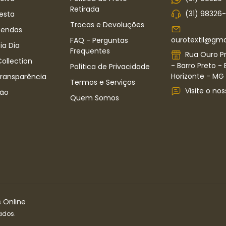
Retirada
(31) 98326
esta
Trocas e Devoluções
Rendas
ourotextil@gma
FAQ - Perguntas
ia Dia
Frequentes
Rua Ouro Pr
ollection
- Barro Preto - 
Política de Privacidade
Horizonte - MG -
Transparência
Termos e Serviços
Visite o nos
ão
Quem Somos
s Online
ados.