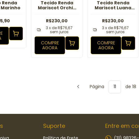
o Renda
Tecido Renda
Tecido Renda
 Marinho
Mariscot Orchid
Mariscot Luana
Verde Jade
Royal
5,90
R$230,00
R$230,00
3
x de
R$76,67
3
x de
R$76,67
sem juros
sem juros
E
A
COMPRE
COMPRE
AGORA
AGORA
Página
de 18
s
Suporte
Entre em co
oiva
Política de Frete
(31) 98326