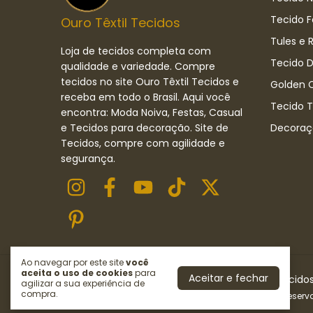
Tecido F
Ouro Têxtil Tecidos
Tules e 
Loja de tecidos completa com
Tecido D
qualidade e variedade. Compre
tecidos no site Ouro Têxtil Tecidos e
Golden C
receba em todo o Brasil. Aqui você
Tecido 
encontra: Moda Noiva, Festas, Casual
e Tecidos para decoração. Site de
Decoraç
Tecidos, compre com agilidade e
segurança.
Ao navegar por este site
você
aceita o uso de cookies
para
Aceitar e fechar
Tule Bordado
- Ouro Têxtil Tecidos | Loja de Tecido
agilizar a sua experiência de
compra.
©2026. OURO TÊXTIL TECIDOS LTDA . Todos os direitos reserv