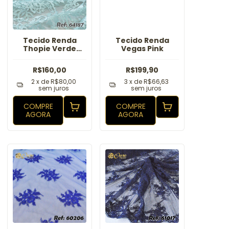
Tecido Renda
Tecido Renda
Thopie Verde
Vegas Pink
Piscina
R$160,00
R$199,90
2
x de
R$80,00
3
x de
R$66,63
sem juros
sem juros
COMPRE
COMPRE
AGORA
AGORA