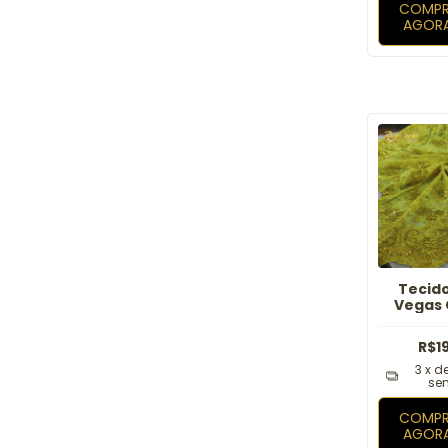
COMPR
AGOR
Tecid
Vegas 
R$1
3
x d
sem
COMPR
AGOR