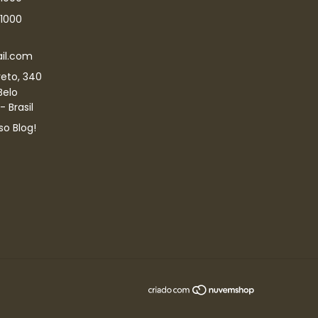
-1000
il.com
eto, 340
Belo
 Brasil
so Blog!