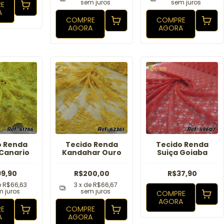
sem juros
sem juros
E
A
COMPRE
COMPRE
AGORA
AGORA
o Renda
Tecido Renda
Tecido Renda
Canario
Kandahar Ouro
Suiça Goiaba
99,90
R$200,00
R$37,90
e
R$66,63
3
x de
R$66,67
 juros
sem juros
COMPRE
AGORA
E
COMPRE
A
AGORA