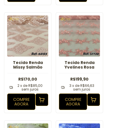
Tecido Renda
Tecido Renda
Missy Salmão
Yvelines Rosa
R$170,00
R$199,90
2
x de
R$85,00
3
x de
R$66,63
sem juros
sem juros
COMPRE
COMPRE
AGORA
AGORA