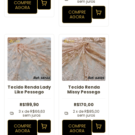
sem juros
COMPRE
AGORA
COMPRE
AGORA
Tecido Renda Lady
Tecido Renda
Like Pessego
Missy Pessego
R$199,90
R$170,00
3
x de
R$66,63
2
x de
R$85,00
sem juros
sem juros
COMPRE
COMPRE
AGORA
AGORA