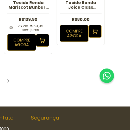
Tecido Renda
Tecido Renda
Mariscot Bunbury
Joice Class
Royal
Marinho
R$139,90
R$80,00
2
x de
R$69,95
sem juros
COMPRE
AGORA
COMPRE
AGORA
ntato
Segurança
-1000