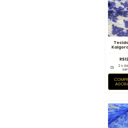
Tecid
Kalgord
R$1
2
x d
sem
COMPR
AGOR