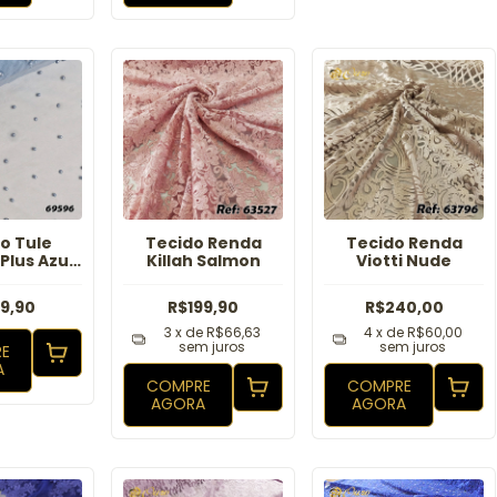
o Tule
Tecido Renda
Tecido Renda
Plus Azul
Killah Salmon
Viotti Nude
ebê
9,90
R$199,90
R$240,00
3
x de
R$66,63
4
x de
R$60,00
sem juros
sem juros
E
A
COMPRE
COMPRE
AGORA
AGORA