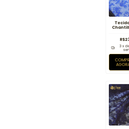
Tecid
Chantil
Ro
R$2
3
x d
sem
COMPR
AGOR