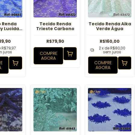
o Renda
Tecido Renda
Tecido Renda Aika
ly Lucida
Trieste Carbono
Verde Água
yal
39,90
R$79,90
R$160,00
e
R$79,97
2
x de
R$80,00
 juros
sem juros
COMPRE
AGORA
E
COMPRE
A
AGORA