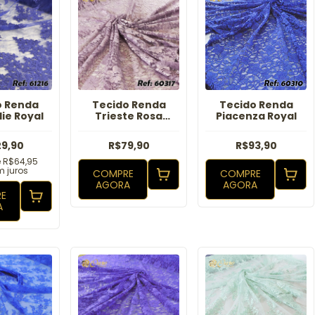
o Renda
Tecido Renda
Tecido Renda
ie Royal
Trieste Rosa
Piacenza Royal
Antigo
29,90
R$79,90
R$93,90
e
R$64,95
 juros
COMPRE
COMPRE
AGORA
AGORA
E
A