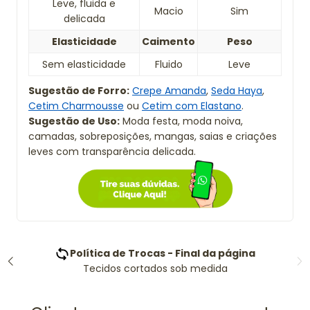
Leve, fluida e
Macio
Sim
delicada
Elasticidade
Caimento
Peso
Sem elasticidade
Fluido
Leve
Sugestão de Forro:
Crepe Amanda
,
Seda Haya
,
Cetim Charmousse
ou
Cetim com Elastano
.
Sugestão de Uso:
Moda festa, moda noiva,
camadas, sobreposições, mangas, saias e criações
leves com transparência delicada.
Site Seguro - Google e NIQEbiit
Certificação do site: Google e NIQEbiit