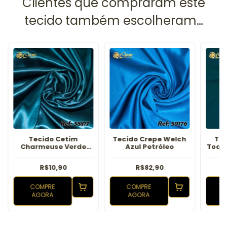
Tecido Cetim
Tecido Crepe Welch
Tec
Charmeuse Verde
Azul Petróleo
Toqu
Petróleo
R$10,90
R$82,90
COMPRE
COMPRE
AGORA
AGORA