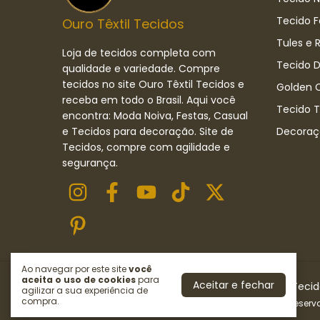
Tecido F
Ouro Têxtil Tecidos
Tules e 
Loja de tecidos completa com
Tecido D
qualidade e variedade. Compre
tecidos no site Ouro Têxtil Tecidos e
Golden C
receba em todo o Brasil. Aqui você
Tecido 
encontra: Moda Noiva, Festas, Casual
e Tecidos para decoração. Site de
Decoraç
Tecidos, compre com agilidade e
segurança.
Ao navegar por este site
você
aceita o uso de cookies
para
Aceitar e fechar
Tules e Rendas
- Ouro Têxtil Tecidos | Loja de Teci
agilizar a sua experiência de
compra.
©2026. OURO TÊXTIL TECIDOS LTDA . Todos os direitos reserv