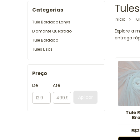
Tule
Categorias
Início
Tu
Tule Bordado Lanys
Explore a m
Diamante Quebrado
entrega ráp
Tule Bordado
Tules Lisos
Preço
De
Até
Aplicar
Tule R
Br
R$2