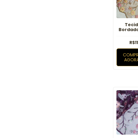
Tecid
Bordado
Lanys T
R$1
COMPR
AGOR