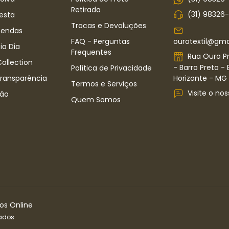
Retirada
(31) 98326
esta
Trocas e Devoluções
Rendas
ourotextil@gma
FAQ - Perguntas
ia Dia
Frequentes
Rua Ouro Pr
ollection
- Barro Preto - 
Política de Privacidade
Horizonte - MG -
Transparência
Termos e Serviços
Visite o nos
ão
Quem Somos
dos Online
ados.