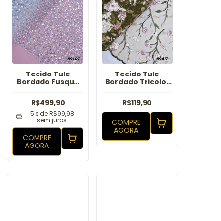
Tecido Tule
Tecido Tule
Bordado Fusque
Bordado Tricolor
Branco
Lanys Verde Oliva
R$499,90
R$119,90
5
x de
R$99,98
sem juros
COMPRE
AGORA
COMPRE
AGORA