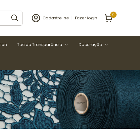
0
Cadastre-se
|
Fazer login
tion
Tecido Transparência
Decoração