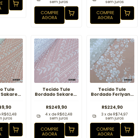
sem juros
sem juros
E
A
COMPRE
COMPRE
AGORA
AGORA
o Tule
Tecido Tule
Tecido Tule
 Sakarem
Bordado Sekarem
Bordado Ferlyane
ff
Branco
Off
49,90
R$249,90
R$224,90
e
R$62,48
4
x de
R$62,48
3
x de
R$74,97
 juros
sem juros
sem juros
E
COMPRE
COMPRE
A
AGORA
AGORA