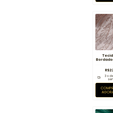
Tecid
Bordado 
R$2
3
x d
sem
COMPR
AGOR