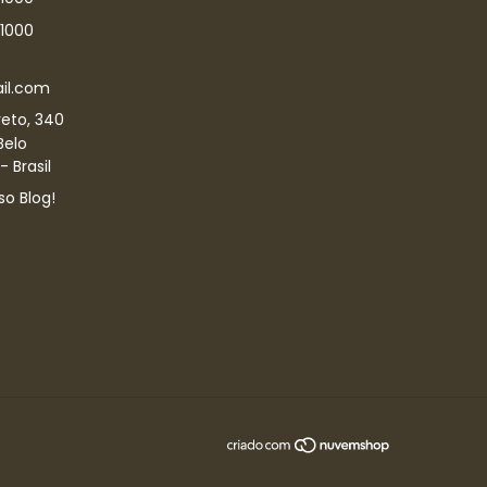
-1000
il.com
eto, 340
Belo
 Brasil
so Blog!