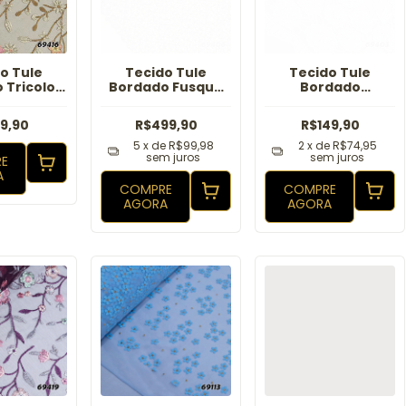
o Tule
Tecido Tule
Tecido Tule
 Tricolor
Bordado Fusque
Bordado
erra Cota
Esmeralda
Marcarena
Branco
19,90
R$499,90
R$149,90
5
x de
R$99,98
2
x de
R$74,95
sem juros
sem juros
E
A
COMPRE
COMPRE
AGORA
AGORA