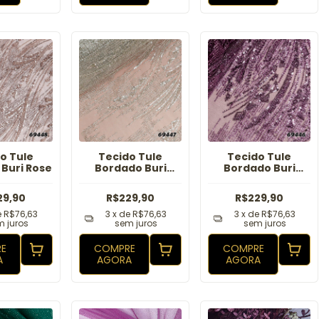
o Tule
Tecido Tule
Tecido Tule
Buri Rose
Bordado Buri
Bordado Buri
Branco
Fucsia
29,90
R$229,90
R$229,90
e
R$76,63
3
x de
R$76,63
3
x de
R$76,63
 juros
sem juros
sem juros
E
COMPRE
COMPRE
A
AGORA
AGORA