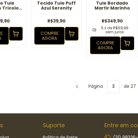
o Tule
Tecido Tule Puff
Tule Bordado
 Tricolor
Azul Serenity
Martir Marinho
s Roxo
19,90
R$39,90
R$349,90
5
x de
R$69,98
sem juros
E
COMPRE
A
AGORA
COMPRE
AGORA
Página
de 27
s
Suporte
Entre em co
oiva
Política de Frete
(31) 98326