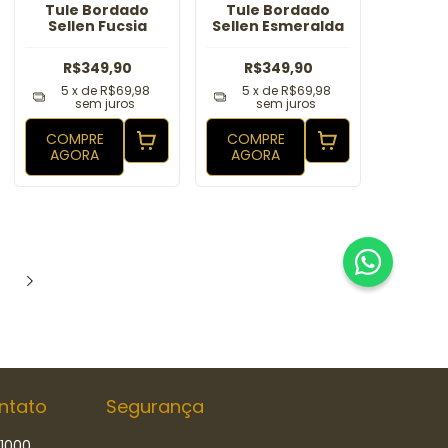
Tule Bordado
Tule Bordado
Sellen Fucsia
Sellen Esmeralda
R$349,90
R$349,90
5
x de
R$69,98
5
x de
R$69,98
sem juros
sem juros
COMPRE
COMPRE
AGORA
AGORA
ntato
Segurança
-1000