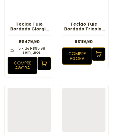
Tecido Tule
Tecido Tule
Bordado Giorgia
Bordado Tricolor
Verde Menta
Lanys Verde
malva
R$479,90
R$119,90
5
x de
R$95,98
sem juros
COMPRE
AGORA
COMPRE
AGORA