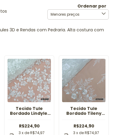
Ordenar por
utos
Tules 3D e Rendas com Pedraria. Alta costura com
Tecido Tule
Tecido Tule
Bordado Lindylei
Bordado Tileny
Off
Off
R$224,90
R$224,90
3
x de
R$74,97
3
x de
R$74,97