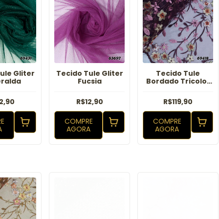
ule Gliter
Tecido Tule Gliter
Tecido Tule
ralda
Fucsia
Bordado Tricolor
Lanys Marsala
2,90
R$12,90
R$119,90
E
COMPRE
COMPRE
A
AGORA
AGORA