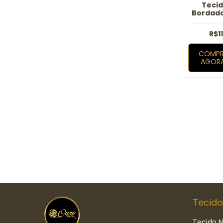
Tecid
Bordado
Lany
R$1
COMPR
AGOR
Tecido
Tecido N