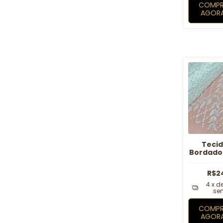
COMPR
AGOR
Tecid
Bordado
O
R$2
4
x d
sem
COMPR
AGOR