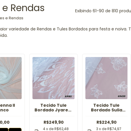
s e Rendas
Exibindo 61-90 de 810 prod
les e Rendas
aior variedade de Rendas e Tules Bordados para festa e noiva. 
ida.
enna II
Tecido Tule
Tecido Tule
anco
Bordado Jyarem
Bordado Sulia
Branco
Branco
0,00
R$249,90
R$224,90
4
x de
R$62,48
3
x de
R$74,97